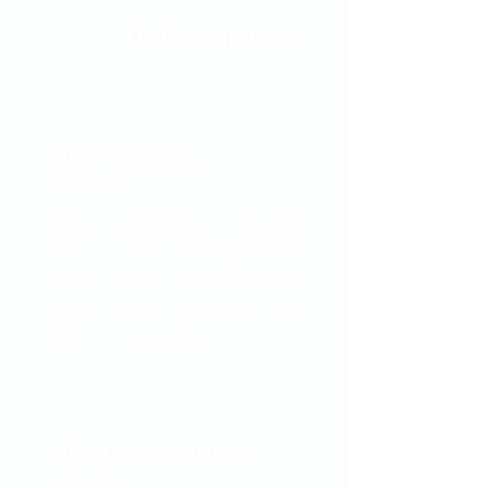
Ordinační doba
MDDr. Pavel Švec
zubní lékař
Pondělí:
07:00 - 11:30 | 12:30 - 16:00
Úterý:
07:00 - 12:00 | 12:3
0 - 14:30
Středa:
10:00 - 12:30 | 13:0
0 - 17:00
Čtvrtek:
07:00 - 12:00 | 12:3
0 - 14:30
Pátek:
07:00 - 11:30 | - - -
MDDr. Lucie Smítalová
zubní lékař