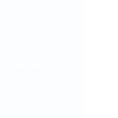
Pondělí:
neordinuje
Úterý:
neordinuje
Středa:
07:30 - 11:30 | 12
:3
0 - 15:30
Čtvrtek:
07:30 - 12:00 | 12
:3
0 - 14:30
Pátek:
07:30 - 11:30 | - - -
Bc. Martina Bejdáková
dentální hygiena
Pondělí:
07:30 - 12:00 | 12
:3
0 - 16:00
Úterý:
07:30 - 12:00 | 12
:3
0 - 16
:0
0