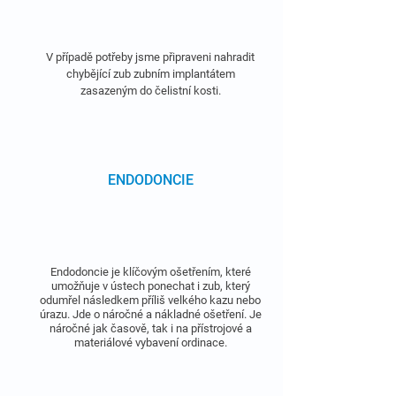
V případě potřeby jsme připraveni nahradit
chybějící zub zubním implantátem
zasazeným do čelistní kosti.
ENDODONCIE
Endodoncie je klíčovým ošetřením, které
umožňuje v ústech ponechat i zub, který
odumřel následkem příliš velkého kazu nebo
úrazu. Jde o náročné a nákladné ošetření. Je
náročné jak časově, tak i na přístrojové a
materiálové vybavení ordinace.