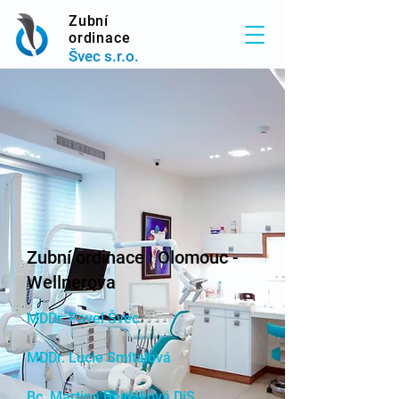
Zubní
ordinace
Švec s.r.o.
Zubní ordinace | Olomouc -
Wellnerova
MDDr. Pavel Švec
MDDr. Lucie Smítalová
Bc. Martina Bejdáková DiS.